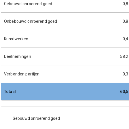
Gebouwd onroerend goed
0,8
Onbebouwd onroerend goed
0,8
Kunstwerken
0,4
Deelnemingen
58.2
Verbonden partijen
0,3
Totaal
60,5
Gebouwd onroerend goed